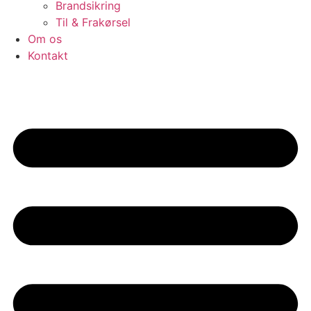
Brandsikring
Til & Frakørsel
Om os
Kontakt