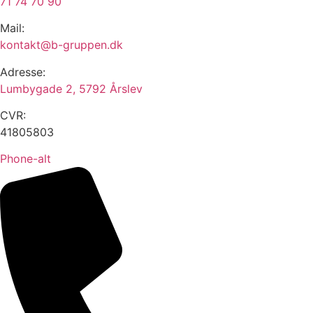
71 74 70 90
Mail:
kontakt@b-gruppen.dk
Adresse:
Lumbygade 2, 5792 Årslev
CVR:
41805803
Phone-alt