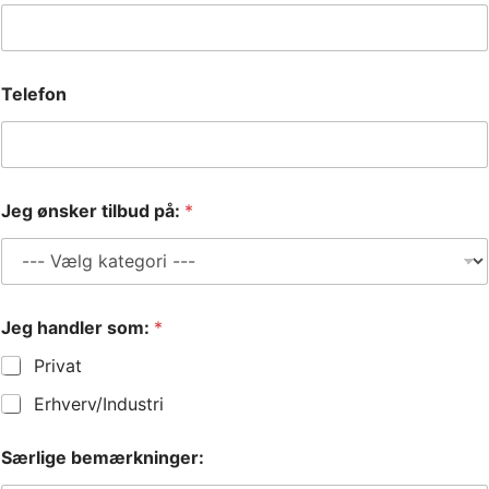
h
Telefon
a
n
d
l
e
r
Jeg ønsker tilbud på:
*
J
e
g
b
e
m
Jeg handler som:
*
æ
Privat
r
k
Erhverv/Industri
n
i
n
Særlige bemærkninger:
g