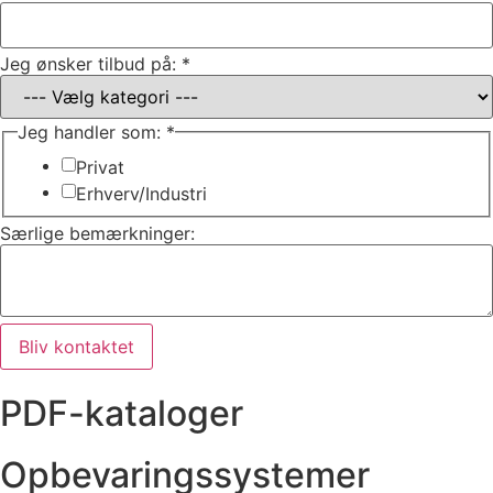
som:
Jeg ønsker tilbud på:
*
Særlige
på:
Jeg handler som:
*
Privat
Erhverv/Industri
Særlige bemærkninger:
Bliv kontaktet
PDF-kataloger
Opbevaringssystemer